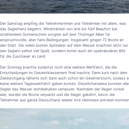
Der Samstag empfing die Teilnehmerinnen und Teilnehmer mit allem, was
das Seglerherz begehrt. Windstärken von drei bis fünf Beaufort bei
strahlendem Sonnenschein sorgten auf dem Thüringer Meer für
anspruchsvolle, aber faire Bedingungen. Insgesamt gingen 72 Boote an
den Start. Die vielen bunten Spinnaker auf dem Wasser brachten nicht nur
den Seglern selbst viel Spaß, sondern boten auch ein spektakuläres Bild
für die Zuschauer an Land.
Der Sonntag brachte zunächst noch eine weitere Wettfahrt, die die
Entscheidungen im Gesamtklassement final machte. Denn kurz nach dem
Zieldurchgang näherte sich dann auch schon ein Gewittersturm, sodass e
keine weitere Tageswettfahrt geben konnte. Glücklicherweise konnten alle
Segler das Wasser wohlbehalten verlassen. Nachdem der Regen vorbei
war, wurden die Boote verpackt und die Sieger gekührt, bevor die
Teilnehmer aus ganze Deutschland wieder ihre Heimreise antreten konnten