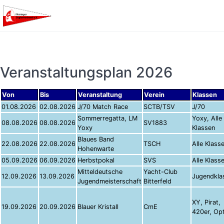
Veranstaltungsplan 2026
Von
Bis
Veranstaltung
Verein
Klassen
01.08.2026
02.08.2026
J/70 Match Race
SCTB/TSV
J/70
Sommerregatta, LM
Yoxy, Alle
08.08.2026
08.08.2026
SV1883
Yoxy
Klassen
Blaues Band
22.08.2026
22.08.2026
TSCH
Alle Klass
Hohenwarte
05.09.2026
06.09.2026
Herbstpokal
SVS
Alle Klass
Mitteldeutsche
Yacht-Club
12.09.2026
13.09.2026
Jugendkla
Jugendmeisterschaft
Bitterfeld
XY, Pirat,
19.09.2026
20.09.2026
Blauer Kristall
CmE
420er, Opt