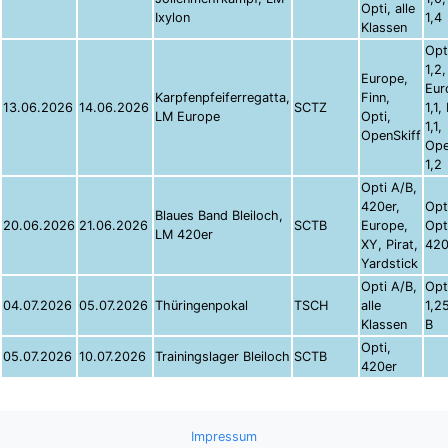
Opti, alle
Ixylon
1,4
Klassen
Opt
1,2,
Europe,
Eur
Karpfenpfeiferregatta,
Finn,
13.06.2026
14.06.2026
SCTZ
1,1,
LM Europe
Opti,
1,1,
OpenSkiff
Ope
1,2
Opti A/B,
420er,
Opti
Blaues Band Bleiloch,
20.06.2026
21.06.2026
SCTB
Europe,
Opt
LM 420er
XY, Pirat,
420
Yardstick
Opti A/B,
Opt
04.07.2026
05.07.2026
Thüringenpokal
TSCH
alle
1,2
Klassen
B
Opti,
05.07.2026
10.07.2026
Trainingslager Bleiloch
SCTB
420er
Impressum