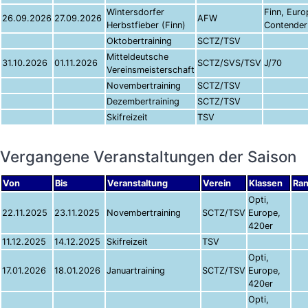
Wintersdorfer
Finn, Euro
26.09.2026
27.09.2026
AFW
Herbstfieber (Finn)
Contender
Oktobertraining
SCTZ/TSV
Mitteldeutsche
31.10.2026
01.11.2026
SCTZ/SVS/TSV
J/70
Vereinsmeisterschaft
Novembertraining
SCTZ/TSV
Dezembertraining
SCTZ/TSV
Skifreizeit
TSV
Vergangene Veranstaltungen der Saison
Von
Bis
Veranstaltung
Verein
Klassen
Ran
Opti,
22.11.2025
23.11.2025
Novembertraining
SCTZ/TSV
Europe,
420er
11.12.2025
14.12.2025
Skifreizeit
TSV
Opti,
17.01.2026
18.01.2026
Januartraining
SCTZ/TSV
Europe,
420er
Opti,