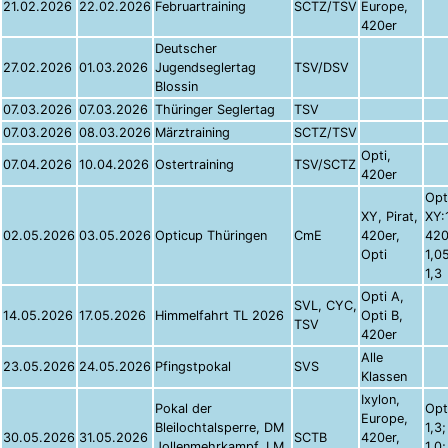
21.02.2026
22.02.2026
Februartraining
SCTZ/TSV
Europe,
420er
Deutscher
27.02.2026
01.03.2026
Jugendseglertag
TSV/DSV
Blossin
07.03.2026
07.03.2026
Thüringer Seglertag
TSV
07.03.2026
08.03.2026
Märztraining
SCTZ/TSV
Opti,
07.04.2026
10.04.2026
Ostertraining
TSV/SCTZ
420er
Opt
XY, Pirat,
XY:1
02.05.2026
03.05.2026
Opticup Thüringen
CmE
420er,
420
Opti
1,0
1,3
Opti A,
SVL, CYC,
14.05.2026
17.05.2026
Himmelfahrt TL 2026
Opti B,
TSV
420er
Alle
23.05.2026
24.05.2026
Pfingstpokal
SVS
Klassen
Ixylon,
Pokal der
Opt
Europe,
Bleilochtalsperre, DM
1,3
30.05.2026
31.05.2026
SCTB
420er,
Jollenmehrkampf, LM
1,0